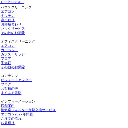
モーダルテスト
ハウスクリーニング
エアコン
キッチン
水まわり
お部屋まわり
パックサービス
その他のお掃除
オフィスクリーニング
エアコン
カーペット
ガラス・サッシ
フロア
蛍光灯
その他のお掃除
コンテンツ
ビフォー・アフター
ブログ
お客様の声
よくある質問
インフォーメーション
店舗案内
換気扇フィルター定期交換サービス
エアコン2027年問題
ご注文の流れ
お見積り