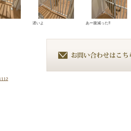
遅いよ
あー腹減った‼️
112