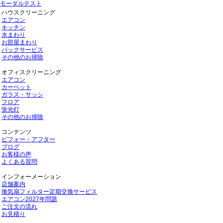
モーダルテスト
ハウスクリーニング
エアコン
キッチン
水まわり
お部屋まわり
パックサービス
その他のお掃除
オフィスクリーニング
エアコン
カーペット
ガラス・サッシ
フロア
蛍光灯
その他のお掃除
コンテンツ
ビフォー・アフター
ブログ
お客様の声
よくある質問
インフォーメーション
店舗案内
換気扇フィルター定期交換サービス
エアコン2027年問題
ご注文の流れ
お見積り