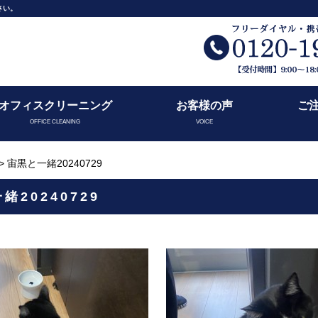
さい。
オフィスクリーニング
お客様の声
ご
OFFICE CLEANING
VOICE
> 宙黒と一緒20240729
緒20240729