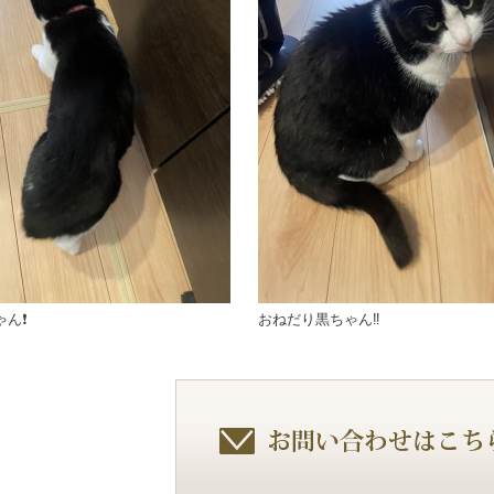
ん❗️
おねだり黒ちゃん‼️