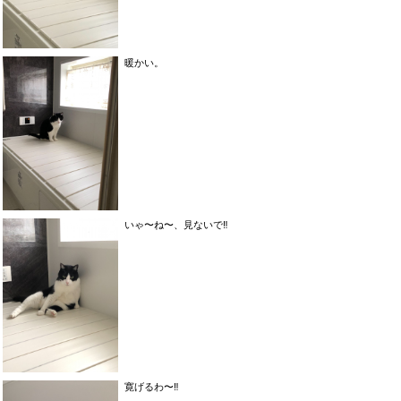
暖かい。
いゃ〜ね〜、見ないで‼︎
寛げるわ〜‼️