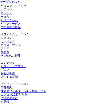
モーダルテスト
ハウスクリーニング
エアコン
キッチン
水まわり
お部屋まわり
パックサービス
その他のお掃除
オフィスクリーニング
エアコン
カーペット
ガラス・サッシ
フロア
蛍光灯
その他のお掃除
コンテンツ
ビフォー・アフター
ブログ
お客様の声
よくある質問
インフォーメーション
店舗案内
換気扇フィルター定期交換サービス
エアコン2027年問題
ご注文の流れ
お見積り