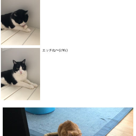
エッチね〜(≧∀≦)