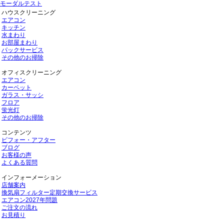
モーダルテスト
ハウスクリーニング
エアコン
キッチン
水まわり
お部屋まわり
パックサービス
その他のお掃除
オフィスクリーニング
エアコン
カーペット
ガラス・サッシ
フロア
蛍光灯
その他のお掃除
コンテンツ
ビフォー・アフター
ブログ
お客様の声
よくある質問
インフォーメーション
店舗案内
換気扇フィルター定期交換サービス
エアコン2027年問題
ご注文の流れ
お見積り