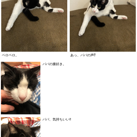
ペロペロ。
あっ、パパの声⁉️
パパの膝好き。
パパ、気持ちいい‼️