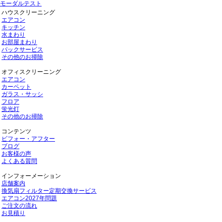
モーダルテスト
ハウスクリーニング
エアコン
キッチン
水まわり
お部屋まわり
パックサービス
その他のお掃除
オフィスクリーニング
エアコン
カーペット
ガラス・サッシ
フロア
蛍光灯
その他のお掃除
コンテンツ
ビフォー・アフター
ブログ
お客様の声
よくある質問
インフォーメーション
店舗案内
換気扇フィルター定期交換サービス
エアコン2027年問題
ご注文の流れ
お見積り