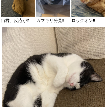
宙君、反応が⁉️
カマキリ発見‼️
ロックオン‼️