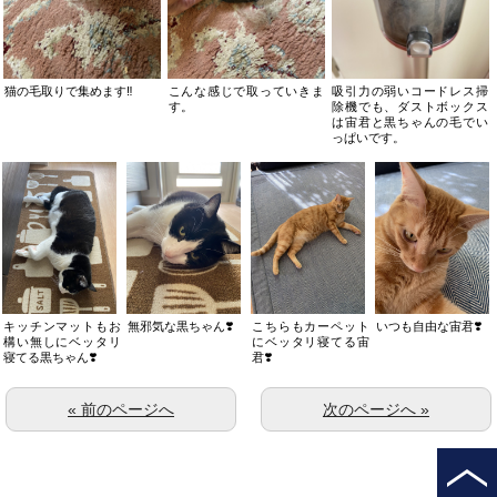
猫の毛取りで集めます‼️
こんな感じで取っていきま
吸引力の弱いコードレス掃
す。
除機でも、ダストボックス
は宙君と黒ちゃんの毛でい
っぱいです。
キッチンマットもお
無邪気な黒ちゃん❣️
こちらもカーペット
いつも自由な宙君❣️
構い無しにベッタリ
にベッタリ寝てる宙
寝てる黒ちゃん❣️
君❣️
« 前のページへ
次のページへ »