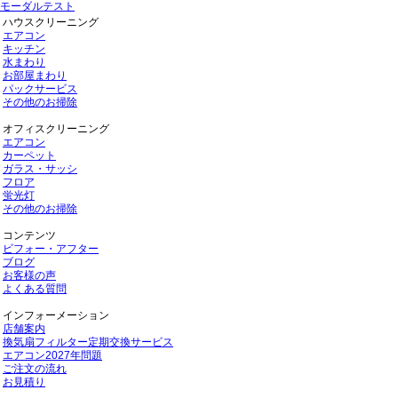
モーダルテスト
ハウスクリーニング
エアコン
キッチン
水まわり
お部屋まわり
パックサービス
その他のお掃除
オフィスクリーニング
エアコン
カーペット
ガラス・サッシ
フロア
蛍光灯
その他のお掃除
コンテンツ
ビフォー・アフター
ブログ
お客様の声
よくある質問
インフォーメーション
店舗案内
換気扇フィルター定期交換サービス
エアコン2027年問題
ご注文の流れ
お見積り