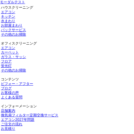
モーダルテスト
ハウスクリーニング
エアコン
キッチン
水まわり
お部屋まわり
パックサービス
その他のお掃除
オフィスクリーニング
エアコン
カーペット
ガラス・サッシ
フロア
蛍光灯
その他のお掃除
コンテンツ
ビフォー・アフター
ブログ
お客様の声
よくある質問
インフォーメーション
店舗案内
換気扇フィルター定期交換サービス
エアコン2027年問題
ご注文の流れ
お見積り