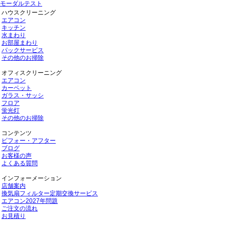
モーダルテスト
ハウスクリーニング
エアコン
キッチン
水まわり
お部屋まわり
パックサービス
その他のお掃除
オフィスクリーニング
エアコン
カーペット
ガラス・サッシ
フロア
蛍光灯
その他のお掃除
コンテンツ
ビフォー・アフター
ブログ
お客様の声
よくある質問
インフォーメーション
店舗案内
換気扇フィルター定期交換サービス
エアコン2027年問題
ご注文の流れ
お見積り