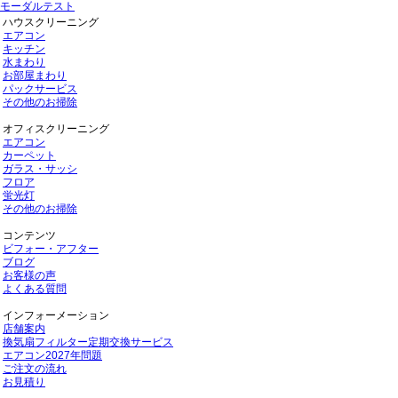
モーダルテスト
ハウスクリーニング
エアコン
キッチン
水まわり
お部屋まわり
パックサービス
その他のお掃除
オフィスクリーニング
エアコン
カーペット
ガラス・サッシ
フロア
蛍光灯
その他のお掃除
コンテンツ
ビフォー・アフター
ブログ
お客様の声
よくある質問
インフォーメーション
店舗案内
換気扇フィルター定期交換サービス
エアコン2027年問題
ご注文の流れ
お見積り