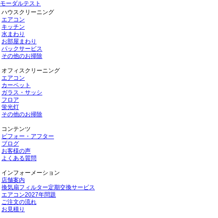
モーダルテスト
ハウスクリーニング
エアコン
キッチン
水まわり
お部屋まわり
パックサービス
その他のお掃除
オフィスクリーニング
エアコン
カーペット
ガラス・サッシ
フロア
蛍光灯
その他のお掃除
コンテンツ
ビフォー・アフター
ブログ
お客様の声
よくある質問
インフォーメーション
店舗案内
換気扇フィルター定期交換サービス
エアコン2027年問題
ご注文の流れ
お見積り