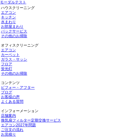
モーダルテスト
ハウスクリーニング
エアコン
キッチン
水まわり
お部屋まわり
パックサービス
その他のお掃除
オフィスクリーニング
エアコン
カーペット
ガラス・サッシ
フロア
蛍光灯
その他のお掃除
コンテンツ
ビフォー・アフター
ブログ
お客様の声
よくある質問
インフォーメーション
店舗案内
換気扇フィルター定期交換サービス
エアコン2027年問題
ご注文の流れ
お見積り