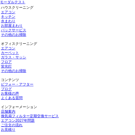
モーダルテスト
ハウスクリーニング
エアコン
キッチン
水まわり
お部屋まわり
パックサービス
その他のお掃除
オフィスクリーニング
エアコン
カーペット
ガラス・サッシ
フロア
蛍光灯
その他のお掃除
コンテンツ
ビフォー・アフター
ブログ
お客様の声
よくある質問
インフォーメーション
店舗案内
換気扇フィルター定期交換サービス
エアコン2027年問題
ご注文の流れ
お見積り