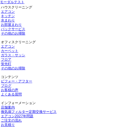
モーダルテスト
ハウスクリーニング
エアコン
キッチン
水まわり
お部屋まわり
パックサービス
その他のお掃除
オフィスクリーニング
エアコン
カーペット
ガラス・サッシ
フロア
蛍光灯
その他のお掃除
コンテンツ
ビフォー・アフター
ブログ
お客様の声
よくある質問
インフォーメーション
店舗案内
換気扇フィルター定期交換サービス
エアコン2027年問題
ご注文の流れ
お見積り