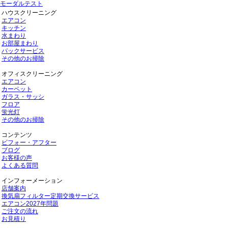
モーダルテスト
ハウスクリーニング
エアコン
キッチン
水まわり
お部屋まわり
パックサービス
その他のお掃除
オフィスクリーニング
エアコン
カーペット
ガラス・サッシ
フロア
蛍光灯
その他のお掃除
コンテンツ
ビフォー・アフター
ブログ
お客様の声
よくある質問
インフォーメーション
店舗案内
換気扇フィルター定期交換サービス
エアコン2027年問題
ご注文の流れ
お見積り