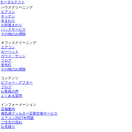
モーダルテスト
ハウスクリーニング
エアコン
キッチン
水まわり
お部屋まわり
パックサービス
その他のお掃除
オフィスクリーニング
エアコン
カーペット
ガラス・サッシ
フロア
蛍光灯
その他のお掃除
コンテンツ
ビフォー・アフター
ブログ
お客様の声
よくある質問
インフォーメーション
店舗案内
換気扇フィルター定期交換サービス
エアコン2027年問題
ご注文の流れ
お見積り