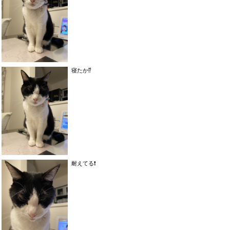
寝たか⁉️
耐えてる❗️