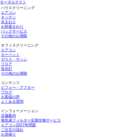
モーダルテスト
ハウスクリーニング
エアコン
キッチン
水まわり
お部屋まわり
パックサービス
その他のお掃除
オフィスクリーニング
エアコン
カーペット
ガラス・サッシ
フロア
蛍光灯
その他のお掃除
コンテンツ
ビフォー・アフター
ブログ
お客様の声
よくある質問
インフォーメーション
店舗案内
換気扇フィルター定期交換サービス
エアコン2027年問題
ご注文の流れ
お見積り