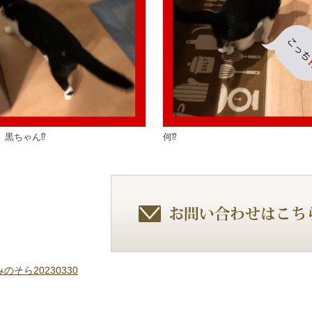
黒ちゃん⁉️
何⁉️
そら20230330