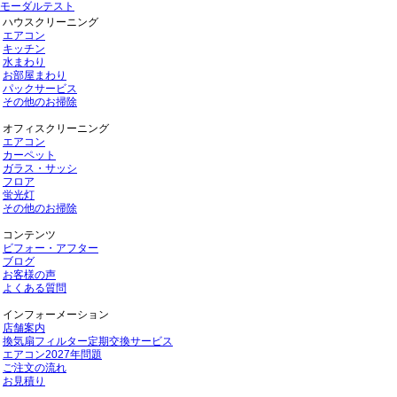
モーダルテスト
ハウスクリーニング
エアコン
キッチン
水まわり
お部屋まわり
パックサービス
その他のお掃除
オフィスクリーニング
エアコン
カーペット
ガラス・サッシ
フロア
蛍光灯
その他のお掃除
コンテンツ
ビフォー・アフター
ブログ
お客様の声
よくある質問
インフォーメーション
店舗案内
換気扇フィルター定期交換サービス
エアコン2027年問題
ご注文の流れ
お見積り