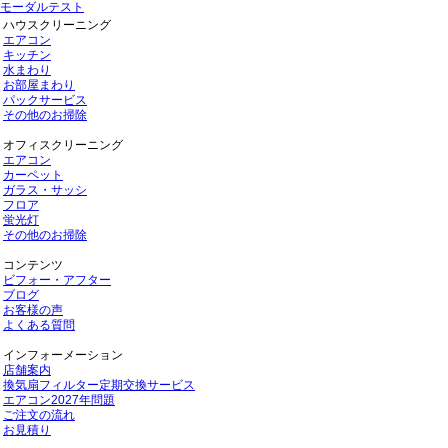
モーダルテスト
ハウスクリーニング
エアコン
キッチン
水まわり
お部屋まわり
パックサービス
その他のお掃除
オフィスクリーニング
エアコン
カーペット
ガラス・サッシ
フロア
蛍光灯
その他のお掃除
コンテンツ
ビフォー・アフター
ブログ
お客様の声
よくある質問
インフォーメーション
店舗案内
換気扇フィルター定期交換サービス
エアコン2027年問題
ご注文の流れ
お見積り