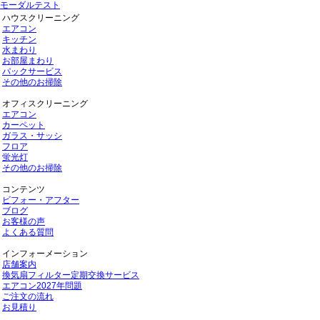
モーダルテスト
ハウスクリーニング
エアコン
キッチン
水まわり
お部屋まわり
パックサービス
その他のお掃除
オフィスクリーニング
エアコン
カーペット
ガラス・サッシ
フロア
蛍光灯
その他のお掃除
コンテンツ
ビフォー・アフター
ブログ
お客様の声
よくある質問
インフォーメーション
店舗案内
換気扇フィルター定期交換サービス
エアコン2027年問題
ご注文の流れ
お見積り