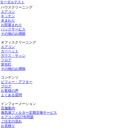
モーダルテスト
ハウスクリーニング
エアコン
キッチン
水まわり
お部屋まわり
パックサービス
その他のお掃除
オフィスクリーニング
エアコン
カーペット
ガラス・サッシ
フロア
蛍光灯
その他のお掃除
コンテンツ
ビフォー・アフター
ブログ
お客様の声
よくある質問
インフォーメーション
店舗案内
換気扇フィルター定期交換サービス
エアコン2027年問題
ご注文の流れ
お見積り