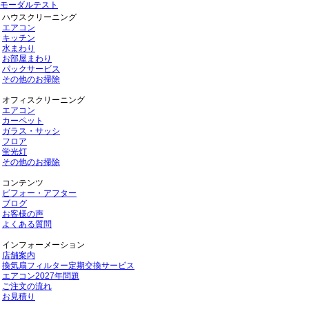
モーダルテスト
ハウスクリーニング
エアコン
キッチン
水まわり
お部屋まわり
パックサービス
その他のお掃除
オフィスクリーニング
エアコン
カーペット
ガラス・サッシ
フロア
蛍光灯
その他のお掃除
コンテンツ
ビフォー・アフター
ブログ
お客様の声
よくある質問
インフォーメーション
店舗案内
換気扇フィルター定期交換サービス
エアコン2027年問題
ご注文の流れ
お見積り