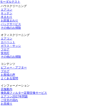
モーダルテスト
ハウスクリーニング
エアコン
キッチン
水まわり
お部屋まわり
パックサービス
その他のお掃除
オフィスクリーニング
エアコン
カーペット
ガラス・サッシ
フロア
蛍光灯
その他のお掃除
コンテンツ
ビフォー・アフター
ブログ
お客様の声
よくある質問
インフォーメーション
店舗案内
換気扇フィルター定期交換サービス
エアコン2027年問題
ご注文の流れ
お見積り