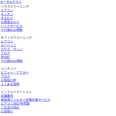
モーダルテスト
ハウスクリーニング
エアコン
キッチン
水まわり
お部屋まわり
パックサービス
その他のお掃除
オフィスクリーニング
エアコン
カーペット
ガラス・サッシ
フロア
蛍光灯
その他のお掃除
コンテンツ
ビフォー・アフター
ブログ
お客様の声
よくある質問
インフォーメーション
店舗案内
換気扇フィルター定期交換サービス
エアコン2027年問題
ご注文の流れ
お見積り