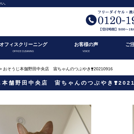
さい。
オフィスクリーニング
お客様の声
ご
OFFICE CLEANING
VOICE
> おそうじ本舗野田中央店 宙ちゃんのつぶやき❣️20210916
本舗野田中央店 宙ちゃんのつぶやき❣️2021