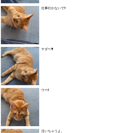
仕事行かないで‼️
ヤダ〜❣️
ウ〜❗️
泣いちゃうよ。