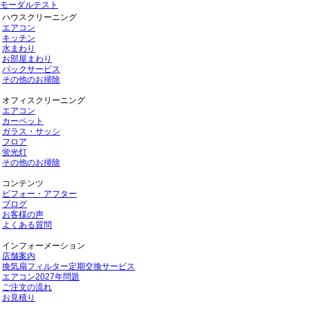
モーダルテスト
ハウスクリーニング
エアコン
キッチン
水まわり
お部屋まわり
パックサービス
その他のお掃除
オフィスクリーニング
エアコン
カーペット
ガラス・サッシ
フロア
蛍光灯
その他のお掃除
コンテンツ
ビフォー・アフター
ブログ
お客様の声
よくある質問
インフォーメーション
店舗案内
換気扇フィルター定期交換サービス
エアコン2027年問題
ご注文の流れ
お見積り