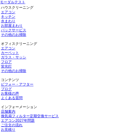
モーダルテスト
ハウスクリーニング
エアコン
キッチン
水まわり
お部屋まわり
パックサービス
その他のお掃除
オフィスクリーニング
エアコン
カーペット
ガラス・サッシ
フロア
蛍光灯
その他のお掃除
コンテンツ
ビフォー・アフター
ブログ
お客様の声
よくある質問
インフォーメーション
店舗案内
換気扇フィルター定期交換サービス
エアコン2027年問題
ご注文の流れ
お見積り