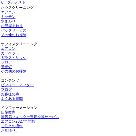
モーダルテスト
ハウスクリーニング
エアコン
キッチン
水まわり
お部屋まわり
パックサービス
その他のお掃除
オフィスクリーニング
エアコン
カーペット
ガラス・サッシ
フロア
蛍光灯
その他のお掃除
コンテンツ
ビフォー・アフター
ブログ
お客様の声
よくある質問
インフォーメーション
店舗案内
換気扇フィルター定期交換サービス
エアコン2027年問題
ご注文の流れ
お見積り