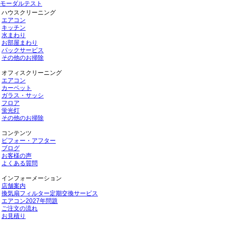
モーダルテスト
ハウスクリーニング
エアコン
キッチン
水まわり
お部屋まわり
パックサービス
その他のお掃除
オフィスクリーニング
エアコン
カーペット
ガラス・サッシ
フロア
蛍光灯
その他のお掃除
コンテンツ
ビフォー・アフター
ブログ
お客様の声
よくある質問
インフォーメーション
店舗案内
換気扇フィルター定期交換サービス
エアコン2027年問題
ご注文の流れ
お見積り