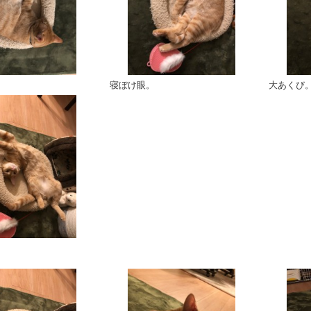
寝ぼけ眼。
大あくび