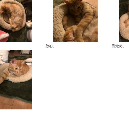
放心。
目覚め。