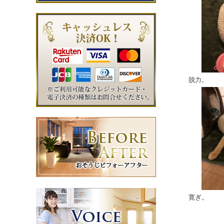
脱力。
寛ぎ。