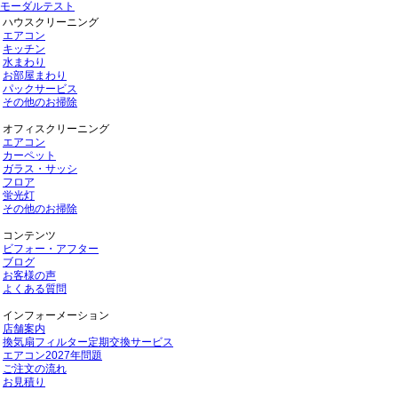
モーダルテスト
ハウスクリーニング
エアコン
キッチン
水まわり
お部屋まわり
パックサービス
その他のお掃除
オフィスクリーニング
エアコン
カーペット
ガラス・サッシ
フロア
蛍光灯
その他のお掃除
コンテンツ
ビフォー・アフター
ブログ
お客様の声
よくある質問
インフォーメーション
店舗案内
換気扇フィルター定期交換サービス
エアコン2027年問題
ご注文の流れ
お見積り