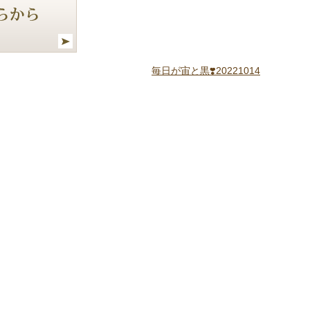
毎日が宙と黒❣️20221014