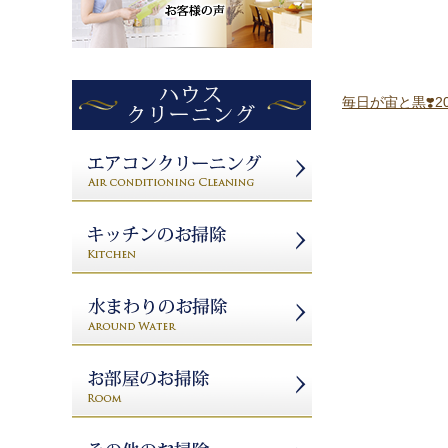
毎日が宙と黒❣️20