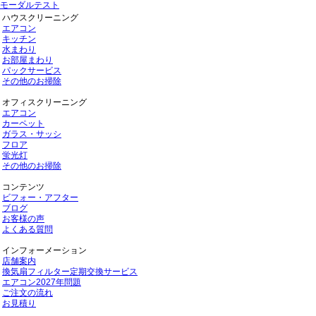
モーダルテスト
ハウスクリーニング
エアコン
キッチン
水まわり
お部屋まわり
パックサービス
その他のお掃除
オフィスクリーニング
エアコン
カーペット
ガラス・サッシ
フロア
蛍光灯
その他のお掃除
コンテンツ
ビフォー・アフター
ブログ
お客様の声
よくある質問
インフォーメーション
店舗案内
換気扇フィルター定期交換サービス
エアコン2027年問題
ご注文の流れ
お見積り