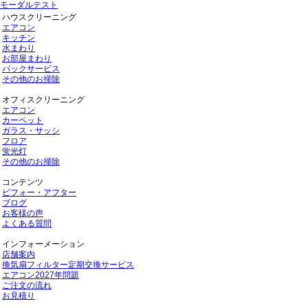
モーダルテスト
ハウスクリーニング
エアコン
キッチン
水まわり
お部屋まわり
パックサービス
その他のお掃除
オフィスクリーニング
エアコン
カーペット
ガラス・サッシ
フロア
蛍光灯
その他のお掃除
コンテンツ
ビフォー・アフター
ブログ
お客様の声
よくある質問
インフォーメーション
店舗案内
換気扇フィルター定期交換サービス
エアコン2027年問題
ご注文の流れ
お見積り