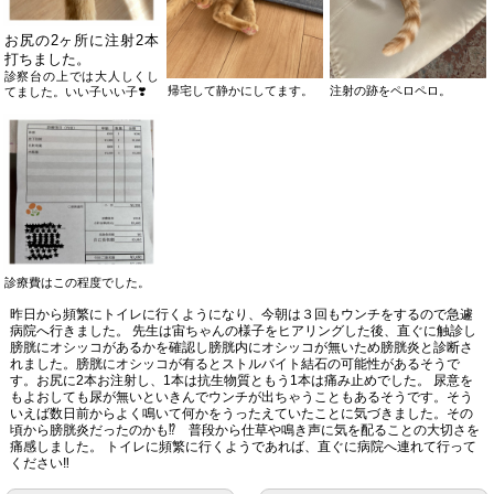
お尻の2ヶ所に注射2本
打ちました。
診察台の上では大人しくし
帰宅して静かにしてます。
注射の跡をペロペロ。
てました。いい子いい子❣️
診療費はこの程度でした。
昨日から頻繁にトイレに行くようになり、今朝は３回もウンチをするので急遽
病院へ行きました。 先生は宙ちゃんの様子をヒアリングした後、直ぐに触診し
膀胱にオシッコがあるかを確認し膀胱内にオシッコが無いため膀胱炎と診断さ
れました。膀胱にオシッコが有るとストルバイト結石の可能性があるそうで
す。お尻に2本お注射し、1本は抗生物質ともう1本は痛み止めでした。 尿意を
もよおしても尿が無いといきんでウンチが出ちゃうこともあるそうです。そう
いえば数日前からよく鳴いて何かをうったえていたことに気づきました。その
頃から膀胱炎だったのかも⁉️ 普段から仕草や鳴き声に気を配ることの大切さを
痛感しました。 トイレに頻繁に行くようであれば、直ぐに病院へ連れて行って
ください‼️