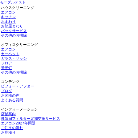
モーダルテスト
ハウスクリーニング
エアコン
キッチン
水まわり
お部屋まわり
パックサービス
その他のお掃除
オフィスクリーニング
エアコン
カーペット
ガラス・サッシ
フロア
蛍光灯
その他のお掃除
コンテンツ
ビフォー・アフター
ブログ
お客様の声
よくある質問
インフォーメーション
店舗案内
換気扇フィルター定期交換サービス
エアコン2027年問題
ご注文の流れ
お見積り