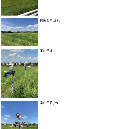
田園と案山子。
案山子達。
案山子君(^^)。