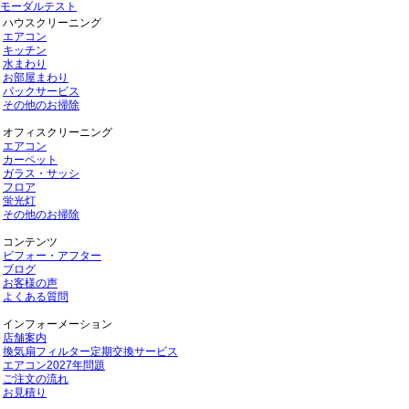
モーダルテスト
ハウスクリーニング
エアコン
キッチン
水まわり
お部屋まわり
パックサービス
その他のお掃除
オフィスクリーニング
エアコン
カーペット
ガラス・サッシ
フロア
蛍光灯
その他のお掃除
コンテンツ
ビフォー・アフター
ブログ
お客様の声
よくある質問
インフォーメーション
店舗案内
換気扇フィルター定期交換サービス
エアコン2027年問題
ご注文の流れ
お見積り