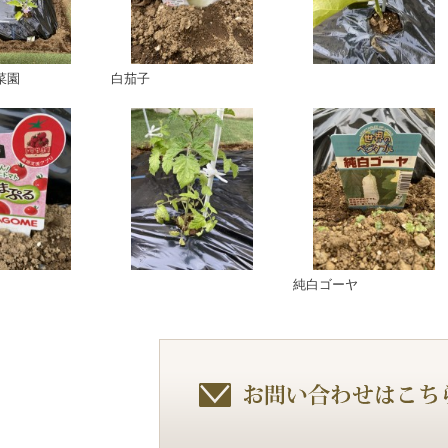
菜園
白茄子
純白ゴーヤ