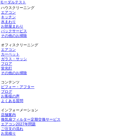
モーダルテスト
ハウスクリーニング
エアコン
キッチン
水まわり
お部屋まわり
パックサービス
その他のお掃除
オフィスクリーニング
エアコン
カーペット
ガラス・サッシ
フロア
蛍光灯
その他のお掃除
コンテンツ
ビフォー・アフター
ブログ
お客様の声
よくある質問
インフォーメーション
店舗案内
換気扇フィルター定期交換サービス
エアコン2027年問題
ご注文の流れ
お見積り