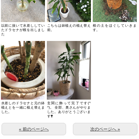
以前に抜いて水差ししてい
こちらは鉢植えの植え替え
根の土をほぐしていきま
たドラセナが根を出しまし
前。
す。
た
水差しのドラセナと元の鉢
玄関に飾って完了です(^
植えとを一緒に植え替えま
^)。 全部、奥さんがやりま
した。
した。ありがとうございま
す❣️
« 前のページへ
次のページへ »