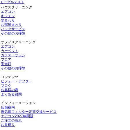
モーダルテスト
ハウスクリーニング
エアコン
キッチン
水まわり
お部屋まわり
パックサービス
その他のお掃除
オフィスクリーニング
エアコン
カーペット
ガラス・サッシ
フロア
蛍光灯
その他のお掃除
コンテンツ
ビフォー・アフター
ブログ
お客様の声
よくある質問
インフォーメーション
店舗案内
換気扇フィルター定期交換サービス
エアコン2027年問題
ご注文の流れ
お見積り