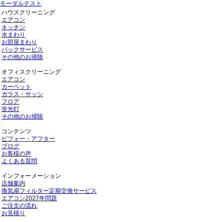
モーダルテスト
ハウスクリーニング
エアコン
キッチン
水まわり
お部屋まわり
パックサービス
その他のお掃除
オフィスクリーニング
エアコン
カーペット
ガラス・サッシ
フロア
蛍光灯
その他のお掃除
コンテンツ
ビフォー・アフター
ブログ
お客様の声
よくある質問
インフォーメーション
店舗案内
換気扇フィルター定期交換サービス
エアコン2027年問題
ご注文の流れ
お見積り