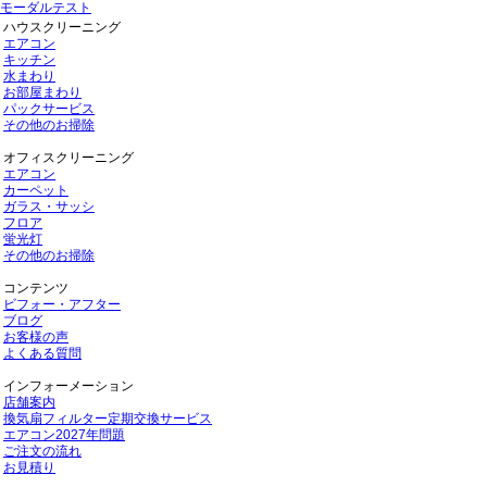
モーダルテスト
ハウスクリーニング
エアコン
キッチン
水まわり
お部屋まわり
パックサービス
その他のお掃除
オフィスクリーニング
エアコン
カーペット
ガラス・サッシ
フロア
蛍光灯
その他のお掃除
コンテンツ
ビフォー・アフター
ブログ
お客様の声
よくある質問
インフォーメーション
店舗案内
換気扇フィルター定期交換サービス
エアコン2027年問題
ご注文の流れ
お見積り